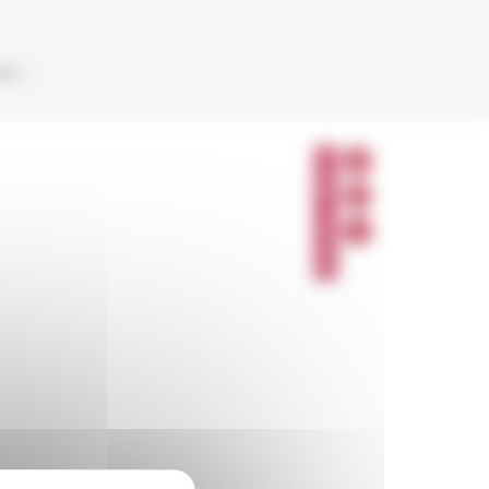
AUX
P
A
R
T
A
G
E
R