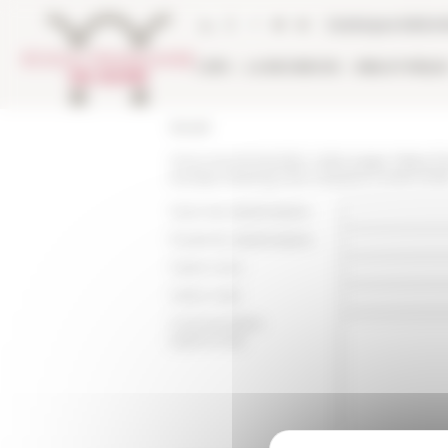
Panneau de gestion des cookies
Catalogue biblio
L'EFR
LA RECHERCHE
BIBLIOTHÈQU
Accueil
Vous recommandez cette page :
https:/
europe-sharing-new-research-2025-202
Nom du destinataire :
Email du destinataire :
Votre nom :
Votre mail :
Commentaire
(optionnel):