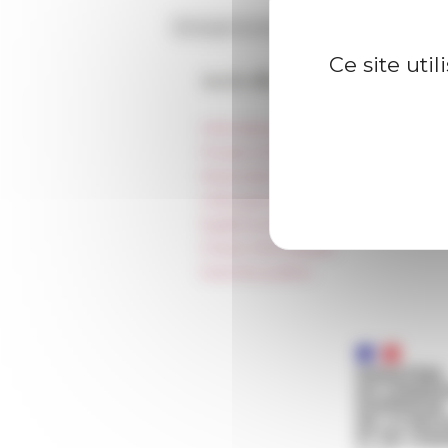
Ce site uti
Accès directs
Informations pratiques
Presse et kit logo
Réservation de salles et tournages
Hébergement
Égalité professionnelle
Charte informatique
Marchés publics