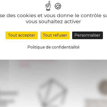
lise des cookies et vous donne le contrôle 
Nos autres sites
Suivre 
vous souhaitez activer
Réseau des Écoles françaises à l’étranger
S'INS
Tout accepter
Tout refuser
Personnaliser
Unione Internazionale
Carnets de recherche
Politique de confidentialité
Carnet « À l’École de toute l’Italie »
Carnet Farnèse150
Information newsletter
FarNet