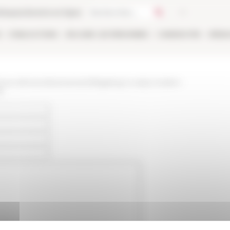
thèque
Librairie en ligne
E
PUBLICATIONS
EN LIGNE
LES PERSONNES
CANDIDATER
RÉSE
/www.efrome.it/evenement/litigating-in-early-modern-
6