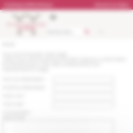
Panneau de gestion des cookies
Catalogue bibliothèque
Librairie en ligne
Accueil
Vous recommandez cette page
:
https://www.efrome.it/evenement/les-espaces-ouverts-dans-
les-transformations-des-villes-mediterraneennes-
representations-usage
Nom du destinataire :
Email du destinataire :
Votre nom :
Votre mail :
Commentaire
(optionnel):