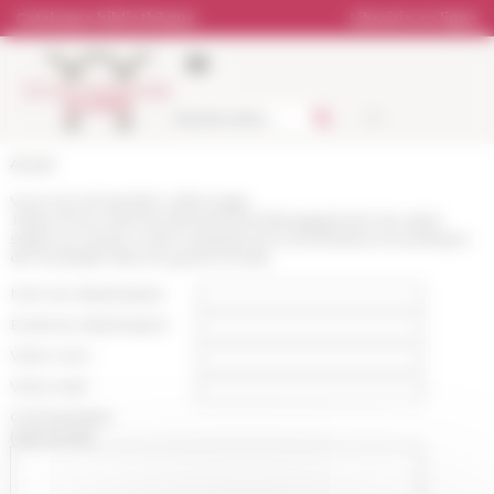
Panneau de gestion des cookies
Catalogue bibliothèque
Librairie en ligne
Accueil
Vous recommandez cette page
:
https://www.efrome.it/evenement/lengagement-du-saint-
siege-au-moyen-orient-assistances-humanitaires-et-politique-
de-neutralite-dans-la-guerre-froide
Nom du destinataire :
Email du destinataire :
Votre nom :
Votre mail :
Commentaire
(optionnel):