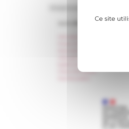
Ce site uti
Accès directs
Informations pratiques
Presse et kit logo
Réservation de salles et tournages
Hébergement
Égalité professionnelle
Charte informatique
Marchés publics