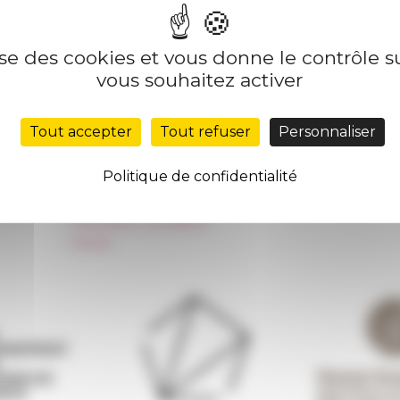
lise des cookies et vous donne le contrôle 
Nos autres sites
Suivre 
vous souhaitez activer
Réseau des Écoles françaises à l’étranger
S'INS
Tout accepter
Tout refuser
Personnaliser
Unione Internazionale
Carnets de recherche
Politique de confidentialité
Carnet « À l’École de toute l’Italie »
Carnet Farnèse150
Information newsletter
FarNet