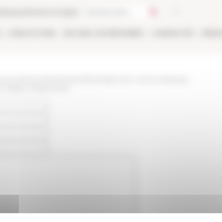
thèque
Librairie en ligne
E
PUBLICATIONS
EN LIGNE
LES PERSONNES
CANDIDATER
RÉSE
/www.efrome.it/evenement/la-traduccion-como-empresa-
en-largo-cinquecento