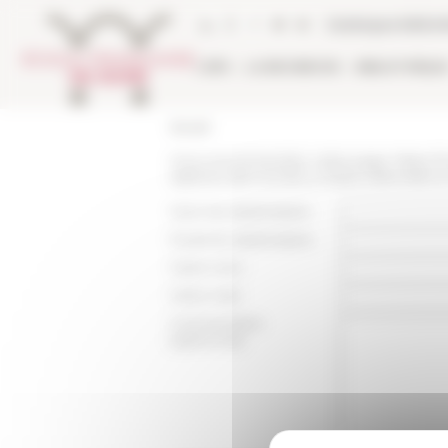
Panneau de gestion des cookies
Catalogue biblio
L'EFR
LA RECHERCHE
BIBLIOTHÈQU
Accueil
Vous recommandez cette page :
https:/
saberes-del-mundo-y-redes-editoriales-
Nom du destinataire :
Email du destinataire :
Votre nom :
Votre mail :
Commentaire
(optionnel):