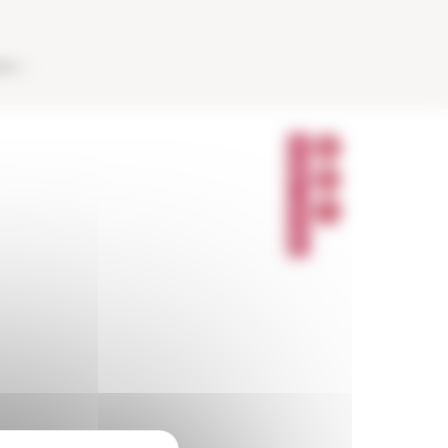
AUX
P
A
R
T
A
G
E
R