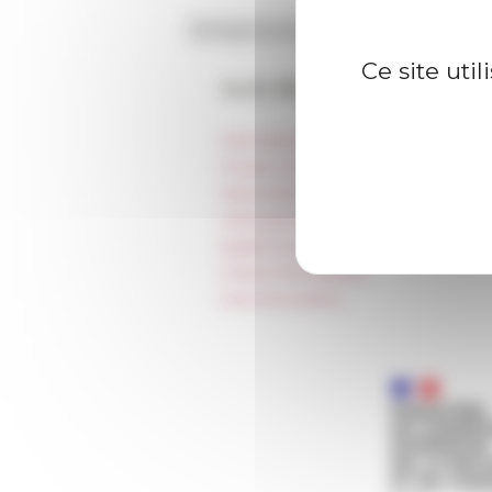
Ce site uti
Accès directs
Informations pratiques
Presse et kit logo
Réservation de salles et tournages
Hébergement
Égalité professionnelle
Charte informatique
Marchés publics