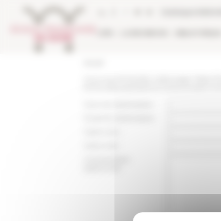
Panneau de gestion des cookies
Catalogue biblio
L'EFR
LA RECHERCHE
BIBLIOTHÈQU
Accueil
Vous recommandez cette page :
https:/
forma-alla-popolazione-la-burocrazia-com
Nom du destinataire :
Email du destinataire :
Votre nom :
Votre mail :
Commentaire
(optionnel):