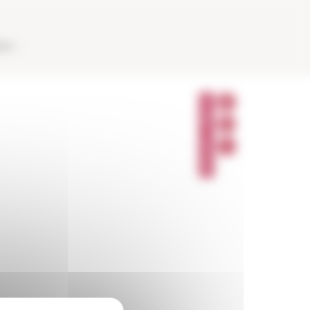
AUX
P
A
R
T
A
G
E
R