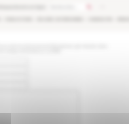
thèque
Librairie en ligne
E
PUBLICATIONS
EN LIGNE
LES PERSONNES
CANDIDATER
RÉSE
/www.efrome.it/evenement/disciplinare-gli-individui-dare-
e-campo-di-tensioni-e-conflitti