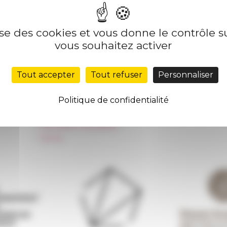
lise des cookies et vous donne le contrôle 
Nos autres sites
Suivre 
vous souhaitez activer
Réseau des Écoles françaises à l’étranger
S'INS
Tout accepter
Tout refuser
Personnaliser
Unione Internazionale
Carnets de recherche
Politique de confidentialité
Carnet « À l’École de toute l’Italie »
Carnet Farnèse150
Information newsletter
FarNet