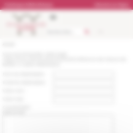
Panneau de gestion des cookies
Catalogue bibliothèque
Librairie en ligne
Accueil
Vous recommandez cette page
:
https://www.efrome.it/evenement/conference-de-cloture-de-
latelier-4-copies-didactiques
Nom du destinataire :
Email du destinataire :
Votre nom :
Votre mail :
Commentaire
(optionnel):