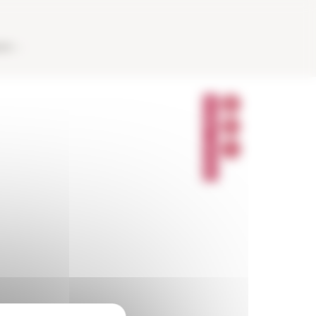
AUX
P
A
R
T
A
G
E
R