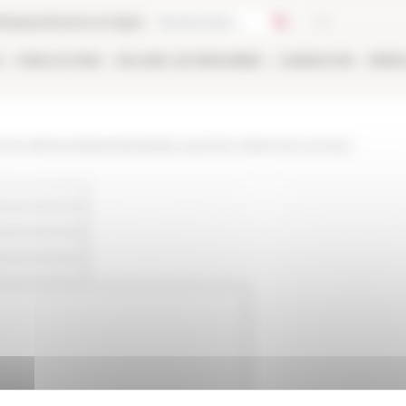
thèque
Librairie en ligne
E
PUBLICATIONS
EN LIGNE
LES PERSONNES
CANDIDATER
RÉSE
/www.efrome.it/evenement/au-seuil-du-cloitre-les-convers-