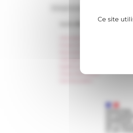
Ce site uti
Accès directs
Informations pratiques
Presse et kit logo
Réservation de salles et tournages
Hébergement
Égalité professionnelle
Charte informatique
Marchés publics