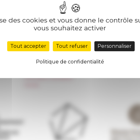
lise des cookies et vous donne le contrôle 
Nos autres sites
Suivre 
vous souhaitez activer
Réseau des Écoles françaises à l’étranger
S'INS
Tout accepter
Tout refuser
Personnaliser
Unione Internazionale
Carnets de recherche
Politique de confidentialité
Carnet « À l’École de toute l’Italie »
Carnet Farnèse150
Information newsletter
FarNet