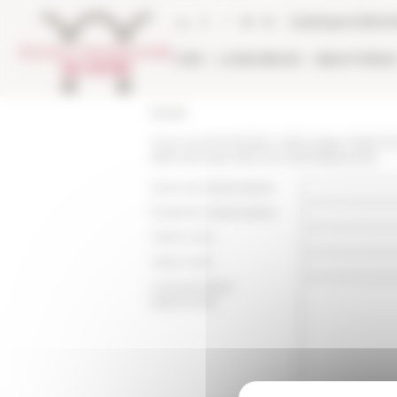
Panneau de gestion des cookies
Catalogue biblio
L'EFR
LA RECHERCHE
BIBLIOTHÈQU
Accueil
Vous recommandez cette page :
https:/
dans-leurope-des-xie-xiiienbspsiecles
Nom du destinataire :
Email du destinataire :
Votre nom :
Votre mail :
Commentaire
(optionnel):