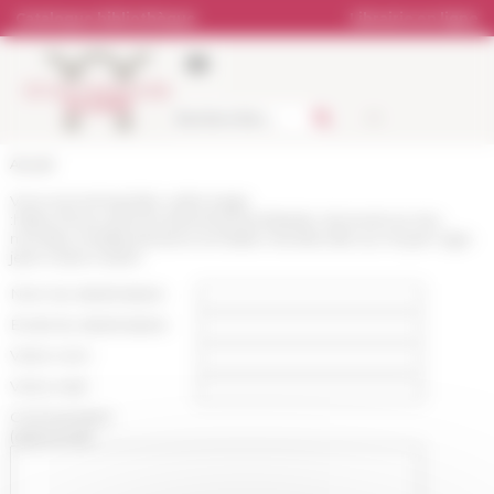
Panneau de gestion des cookies
Catalogue bibliothèque
Librairie en ligne
Accueil
Vous recommandez cette page
:
https://www.efrome.it/evenement/atelier-doctoral-sur-les-
mondes-mediterraneens-et-litalie-meridionale-au-moyen-age-
jean-marie-martin
Nom du destinataire :
Email du destinataire :
Votre nom :
Votre mail :
Commentaire
(optionnel):