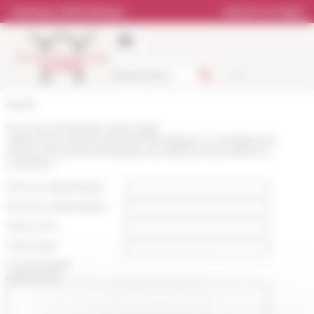
Panneau de gestion des cookies
Catalogue bibliothèque
Librairie en ligne
Accueil
Vous recommandez cette page
:
https://www.efrome.it/evenement/appel-a-candidatures-
etude-archeothanatologique-de-depots-secondaires-a-
cremation
Nom du destinataire :
Email du destinataire :
Votre nom :
Votre mail :
Commentaire
(optionnel):