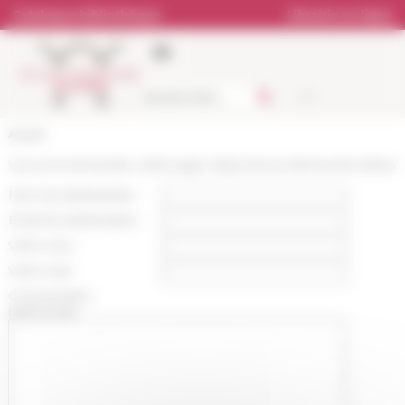
Panneau de gestion des cookies
Catalogue bibliothèque
Librairie en ligne
Accueil
Vous recommandez cette page :
https://www.efrome.it/cookies
Nom du destinataire :
Email du destinataire :
Votre nom :
Votre mail :
Commentaire
(optionnel):