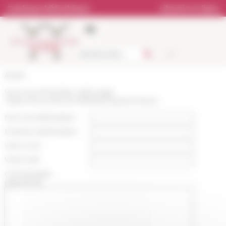
Panneau de gestion des cookies
Catalogue bibliothèque
Librairie en ligne
Accueil
Vous recommandez cette page
:
https://www.efrome.it/bibliotheque/contacts
Nom du destinataire :
Email du destinataire :
Votre nom :
Votre mail :
Commentaire
(optionnel):