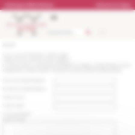
Panneau de gestion des cookies
Catalogue bibliothèque
Librairie en ligne
Accueil
Vous recommandez cette page
:
https://www.efrome.it/actualites?
tx_atolcontenu_listingnews%5B%40widget_0%5D%5Bcurrent
Page%5D=90&cHash=710165271acebecd46715cfbfe4f6cf2
Nom du destinataire :
Email du destinataire :
Votre nom :
Votre mail :
Commentaire
(optionnel):