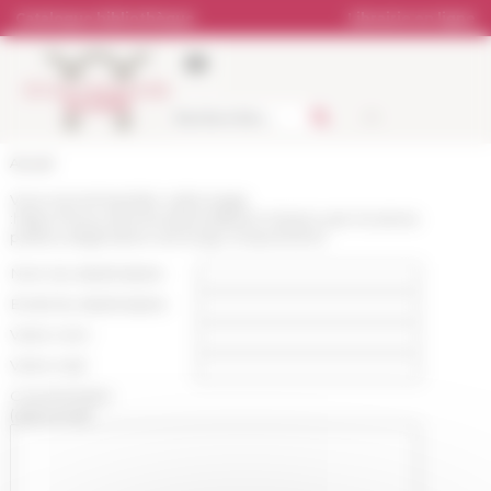
Panneau de gestion des cookies
Catalogue bibliothèque
Librairie en ligne
Accueil
Vous recommandez cette page
:
https://www.efrome.it/actualite/un-lessico-per-la-storia-
politica-degli-ebrei-nel-lungo-rinascimento
Nom du destinataire :
Email du destinataire :
Votre nom :
Votre mail :
Commentaire
(optionnel):