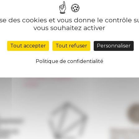
lise des cookies et vous donne le contrôle 
Nos autres sites
Suivre 
vous souhaitez activer
Réseau des Écoles françaises à l’étranger
S'INS
Tout accepter
Tout refuser
Personnaliser
Unione Internazionale
Carnets de recherche
Politique de confidentialité
Carnet « À l’École de toute l’Italie »
Carnet Farnèse150
Information newsletter
FarNet