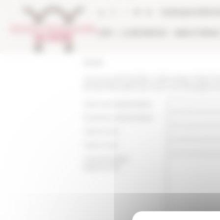
Panneau de gestion des cookies
Catalogue biblio
L'EFR
LA RECHERCHE
BIBLIOTHÈQU
Accueil
Vous recommandez cette page :
https:/
lecole-francaise-de-rome-accompagne-lex
Nom du destinataire :
Email du destinataire :
Votre nom :
Votre mail :
Commentaire
(optionnel):