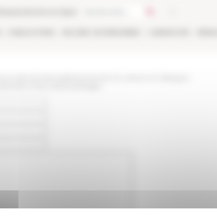
thèque
Librairie en ligne
E
PUBLICATIONS
EN LIGNE
LES PERSONNES
CANDIDATER
RÉSE
/www.efrome.it/actualite/recherche-et-culture-en-dialogue-
position-lieux-saints-partages