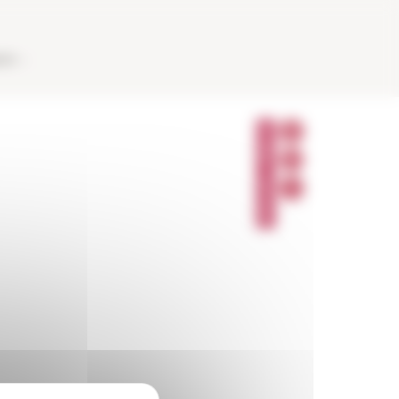
AUX
P
A
R
T
A
G
E
R