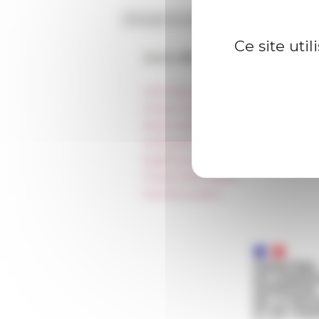
Ce site uti
Accès directs
Informations pratiques
Presse et kit logo
Réservation de salles et tournages
Hébergement
Égalité professionnelle
Charte informatique
Marchés publics