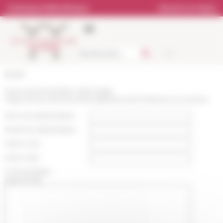
Panneau de gestion des cookies
Catalogue bibliothèque
Librairie en ligne
Accueil
Vous recommandez cette page
:
https://www.efrome.it/actualite/raconter-lhistoire-au-cinema
Nom du destinataire :
Email du destinataire :
Votre nom :
Votre mail :
Commentaire
(optionnel):