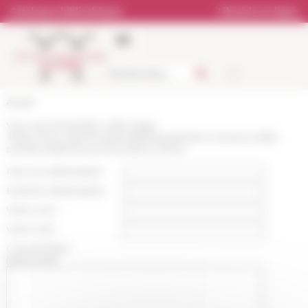
Panneau de gestion des cookies
Catalogue bibliothèque
Librairie en ligne
Accueil
Vous recommandez cette page
:
https://www.efrome.it/actualite/quarantanni-di-storia-della-
societa-lesperienza-di-societa-e-storia
Nom du destinataire :
Email du destinataire :
Votre nom :
Votre mail :
Commentaire
(optionnel):