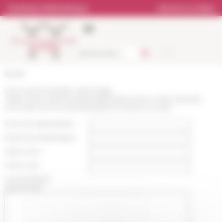
Panneau de gestion des cookies
Catalogue bibliothèque
Librairie en ligne
Accueil
Vous recommandez cette page
:
https://www.efrome.it/actualite/ostia-porto-e-oltre-sguardi-
incrociati-ricerche-pluridisciplinari-sui-porti-romani
Nom du destinataire :
Email du destinataire :
Votre nom :
Votre mail :
Commentaire
(optionnel):