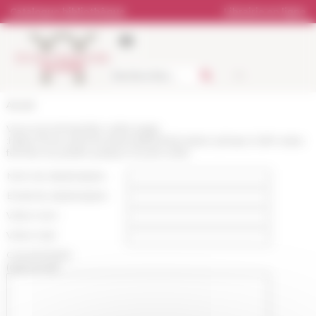
Panneau de gestion des cookies
Catalogue bibliothèque
Librairie en ligne
Accueil
Vous recommandez cette page
:
https://www.efrome.it/actualite/information-phase-2-lefr-reste-
fermee-au-public-jusqua-nouvel-ordre
Nom du destinataire :
Email du destinataire :
Votre nom :
Votre mail :
Commentaire
(optionnel):