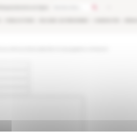
thèque
Librairie en ligne
E
PUBLICATIONS
EN LIGNE
LES PERSONNES
CANDIDATER
RÉSE
www.efrome.it/actualite/de-la-topographie-a-lhistoire-