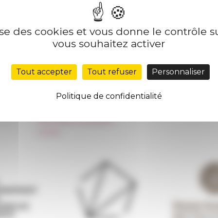
lise des cookies et vous donne le contrôle 
Nos autres sites
Suivre 
vous souhaitez activer
Réseau des Écoles françaises à l’étranger
S'INS
Tout accepter
Tout refuser
Personnaliser
Unione Internazionale
Carnets de recherche
Politique de confidentialité
Carnet « À l’École de toute l’Italie »
Carnet Farnèse150
Information newsletter
FarNet