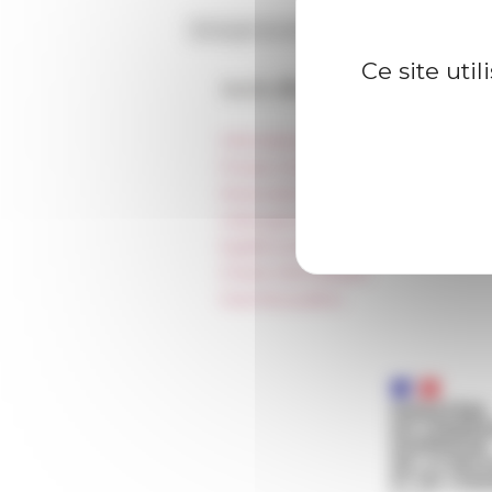
Ce site uti
Accès directs
Informations pratiques
Presse et kit logo
Réservation de salles et tournages
Hébergement
Égalité professionnelle
Charte informatique
Marchés publics