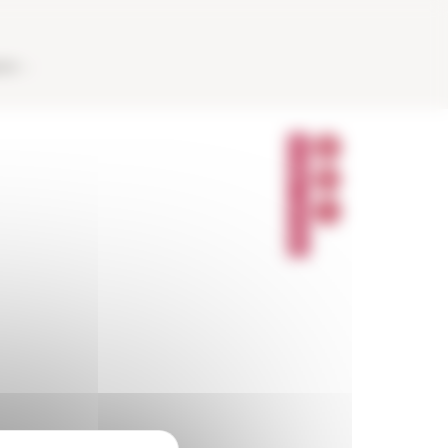
AUX
P
A
R
T
A
G
E
R