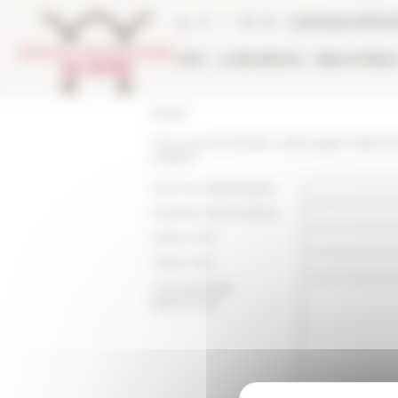
Panneau de gestion des cookies
Catalogue biblio
L'EFR
LA RECHERCHE
BIBLIOTHÈQU
Accueil
Vous recommandez cette page :
https://
urbaine
Nom du destinataire :
Email du destinataire :
Votre nom :
Votre mail :
Commentaire
(optionnel):