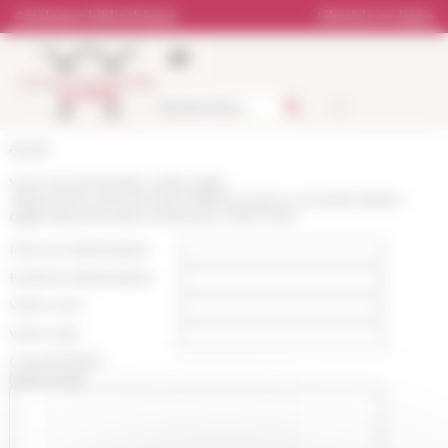
Panneau de gestion des cookies
Catalogue bibliothèque
Librairie en ligne
Accueil
Vous recommandez cette page
:
https://www.efrome.it/actualite/consoli-e-consolati-italiani-
dagli-stati-preunitari-al-fascismo-1802-1945
Nom du destinataire :
Email du destinataire :
Votre nom :
Votre mail :
Commentaire
(optionnel):