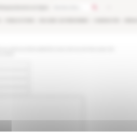
thèque
Librairie en ligne
E
PUBLICATIONS
EN LIGNE
LES PERSONNES
CANDIDATER
RÉSE
/www.efrome.it/actualite/bourses-de-lecole-francaise-de-
re-2023