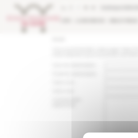
Panneau de gestion des cookies
Catalogue biblio
L'EFR
LA RECHERCHE
BIBLIOTHÈQU
Accueil
Vous recommandez cette page :
https:/
rome-selection-pour-le-premier-semest
Nom du destinataire :
Email du destinataire :
Votre nom :
Votre mail :
Commentaire
(optionnel):