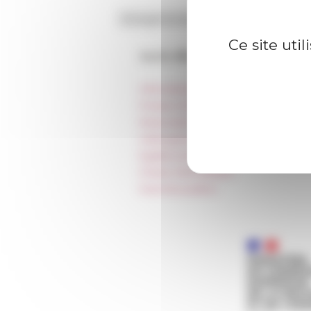
Ce site uti
Accès directs
Informations pratiques
Presse et kit logo
Réservation de salles et tournages
Hébergement
Égalité professionnelle
Charte informatique
Marchés publics