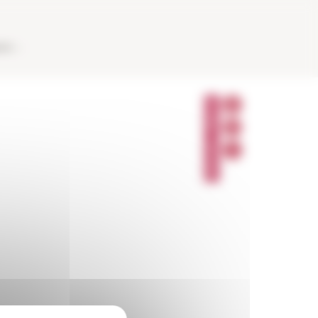
AUX
P
A
R
T
A
G
E
R