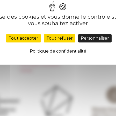
lise des cookies et vous donne le contrôle 
Nos autres sites
Suivre 
vous souhaitez activer
Réseau des Écoles françaises à l’étranger
S'INS
Tout accepter
Tout refuser
Personnaliser
Unione Internazionale
Carnets de recherche
Politique de confidentialité
Carnet « À l’École de toute l’Italie »
Carnet Farnèse150
Information newsletter
FarNet