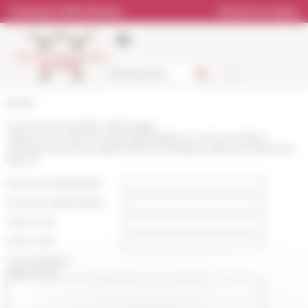
Panneau de gestion des cookies
Catalogue bibliothèque
Librairie en ligne
Accueil
Vous recommandez cette page
:
https://www.efrome.it/actualite/appel-a-communication-
colloque-sanctions-spirituelles-et-politique-dans-la-catholicite-
des-ori
Nom du destinataire :
Email du destinataire :
Votre nom :
Votre mail :
Commentaire
(optionnel):