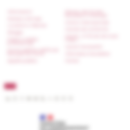
Informazioni
Réseau des Écoles
françaises à l’étranger
Stampa e kit logo
Unione Internazionale
Locazioni e Riprese
Carnets de recherche
Alloggio
Carnet « À l’École de toute
Parità in ambito
l’Italie »
professionale
Carnet Farnèse150
Norme grafiche dell’École
française de Rome
Informativa Newsletter
Appalti pubblici
FarNet