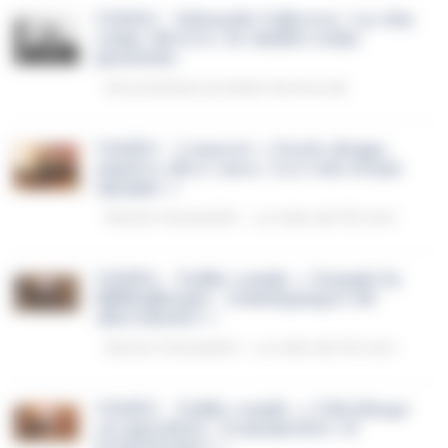
VIDEO · Edoardo Volterra. La vita
come dovere, lo studio come
passione.
Documentario prodotto da DocLab
VIDÉO · Concert « Paris-Rome,
années 1870-1900. Les voix d’une
époque »
Revivre Farnese150 – La notte dei 150 anni
VIDÉO · Table ronde « Depuis la
bibliothèque : témoignages de
chercheurs »
Revivre Farnese150 – La notte dei 150 anni
VIDÉO · Table ronde « L’héritage
en question : transmettre et
transformer »