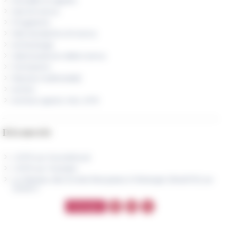
Actualité et appels
Assi di ricerca
Programmi
Reti tematiche di ricerca
Archeologia
Valorizzazione della ricerca
Formazioni
Risorse multimediali
Archivi
Archivio aperto HAL EFR
Découvrir
L'EFR sur Soundcloud
L'EFR sur Youtube
Le Réseau des Écoles françaises à l'étranger (ResEFE) sur
Canal-U