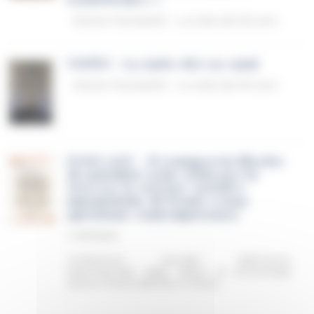
Revivre Farnese150 – La notte dei 150 anni
VIDÉO · La notte dei 150 anni
Revivre Farnese150 – La notte dei 150 anni
PODCAST - Il commercio illecito
di antichità come sfida per la
ricerca: le scienze sociali e
umanistiche di fronte a una
questione contemporanea
Il
13/11/2025
Conferenza annuale dell'Unione
internazionale degli Istituti di Archeologia
Storia e Storia dell’Arte in Roma
…