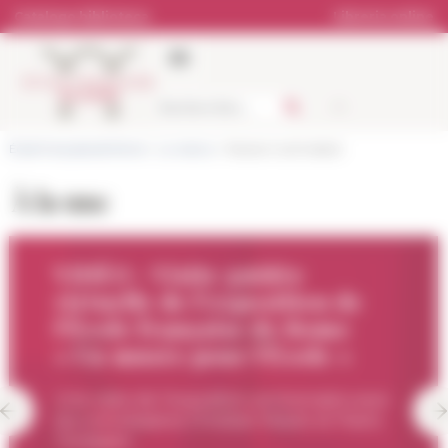
Pannello di gestione dei cookies
Catalogo biblioteca
Libreria online
École française de Rome
>
La ricerca
> Risorse multimediali
À la une
VIDÉO - Visite guidée
virtuelle de l'exposition de
l'École française de Rome
« Un musée pour l'École »
Une visite de l'exposition anniversaire avec
les commissaires Christian Mazet et Paolo
Tomassini