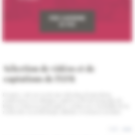
PER SAPERNE
DI PIÙ
Sélection de vidéos et de
captations de l'EFR
Écouter, voir ou revoir une sélection d'entretiens,
conférences et colloques captées à l'École française de
Rome et chez ses partenaires, en lien avec l'actualité de la
recherche en archéologie, histoire et sciences sociales
1
2
3
…
next