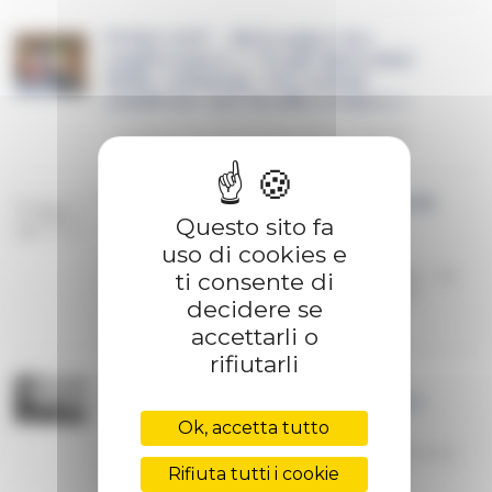
PODCAST - Réécouter les
conférences « Negli interstizi
delle religioni. Devozioni
condivise nel Mediterraneo »
Conférences de Dionigi Albera à Rome
VIDÉO « Sous les pavés, le stade
»
Questo sito fa
uso di cookies e
Réalisation du Centre Interdisciplinaire de
ti consente di
Réalité Virtuelle (CIREVE) pour Navona50
decidere se
accettarli o
rifiutarli
VIDÉO : EXILS. Les mandats
postaux se rient des frontières
Ok, accetta tutto
Histoire courte de Jean-François Dars et Anne
Papillault
Rifiuta tutti i cookie