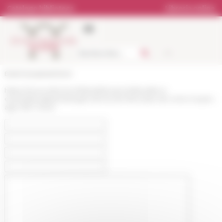
Pannello di gestione dei cookies
Catalogo biblioteca
Libreria online
École française de Rome
https://www.efrome.it/it/pubblicazioni/attualita-e-
eventi/attualita/melanges-de-lecole-francaise-de-rome-moyen-
age-136-1-2024