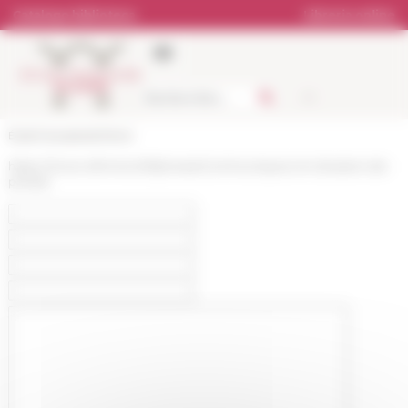
Pannello di gestione dei cookies
Catalogo biblioteca
Libreria online
École française de Rome
https://www.efrome.it/it/presse/communiques-et-dossiers-de-
presse