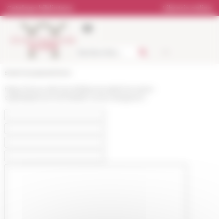
Pannello di gestione dei cookies
Catalogo biblioteca
Libreria online
École française de Rome
https://www.efrome.it/it/personale/ricercatori-
ospitati/personne/natalia-nunez-bargueno