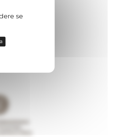
idere se
a