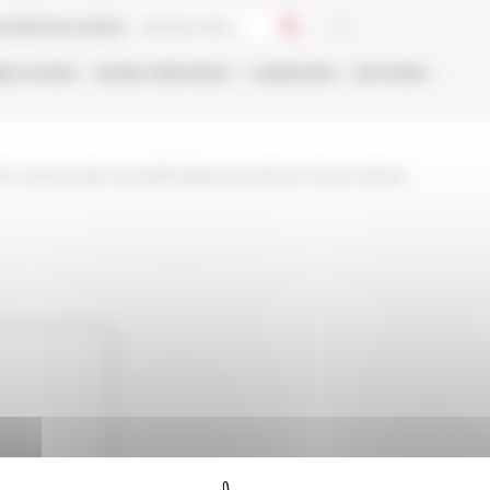
ca
Libreria online
BLICAZIONI
ONLINE
PERSONALE
CANDIDARSI
NETWORK
i-e-personale-scientifico/personne/lucia-maria-orlandi