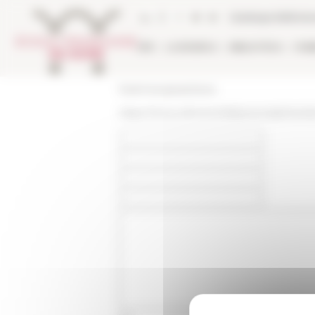
Pannello di gestione dei cookies
Catalogo bibliote
EFR
LA RICERCA
BIBLIOTECA
PUB
École française de Rome
https://www.efrome.it/it/personale/membr