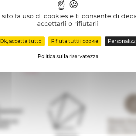
sito fa uso di cookies e ti consente di dec
accettarli o rifiutarli
Réseau des Écoles françaises à l’étranger
Unione Internazionale
Ok, accetta tutto
Rifiuta tutti i cookie
Personalizz
Carnets de recherche
Carnet « À l’École de toute l’Italie »
Politica sulla riservatezza
Carnet Farnèse150
 de
Informativa Newsletter
FarNet