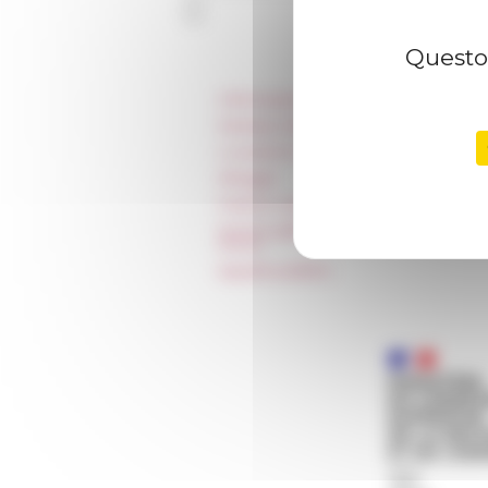
Questo 
Informazioni
Stampa e kit logo
Locazioni e Riprese
Alloggio
Parità in ambito professionale
Norme grafiche dell’École française
Rome
Appalti pubblici