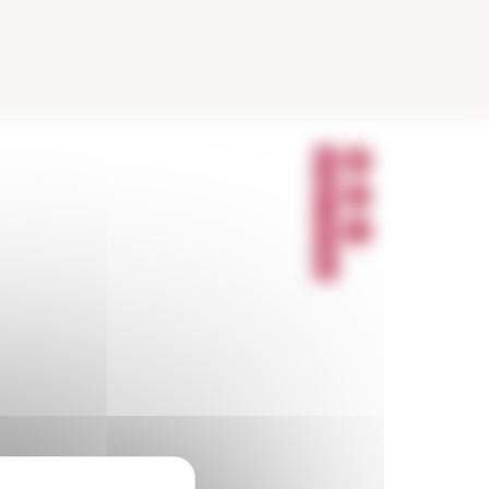
P
A
R
T
A
G
E
R