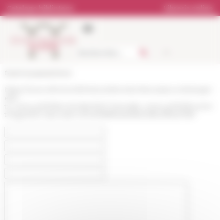
Pannello di gestione dei cookies
Catalogo biblioteca
Libreria online
École française de Rome
https://www.efrome.it/it/network/ecoles-francaises-a-letranger-
efe?
tx_news_pi1%5Bcontroller%5D=News&tx_news_pi1%5Bcurren
tPage%5D=2&cHash=d7347bf6f95a9ef9b018fc21f5527987