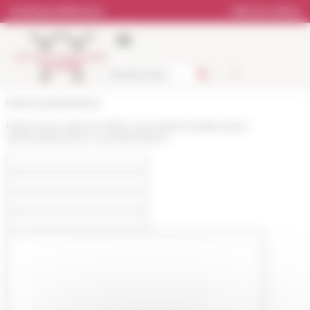
Pannello di gestione dei cookies
Catalogo biblioteca
Libreria online
École française de Rome
https://www.efrome.it/it/la-ricerca/seminari/prossimi-
seminari/razzismo-e-antisemitismo