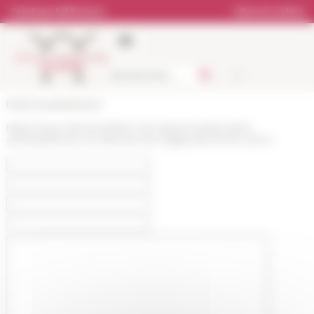
Pannello di gestione dei cookies
Catalogo biblioteca
Libreria online
École française de Rome
https://www.efrome.it/it/la-ricerca/seminari/prossimi-
seminari/former-et-reformer-les-religieuses-et-les-clercs