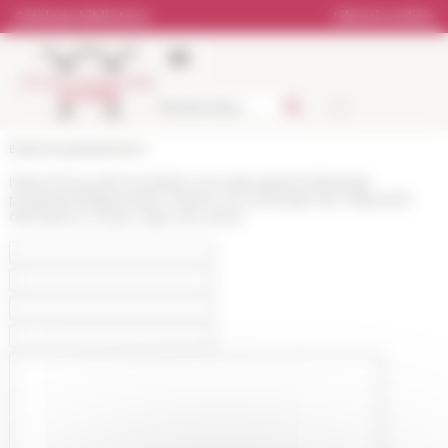
Pannello di gestione dei cookies
Catalogo biblioteca
Libreria online
École française de Rome
https://www.efrome.it/it/la-ricerca/programmi/dettagli-
programmi/dispensatio-histoire-et-sociologie-dun-dispositif-
dexception-moyen-age-xxie-siecle