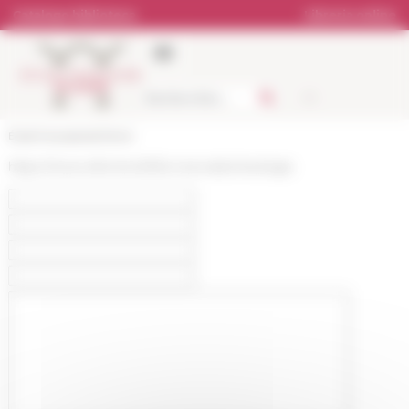
Pannello di gestione dei cookies
Catalogo biblioteca
Libreria online
École française de Rome
https://www.efrome.it/it/la-ricerca/archeologia