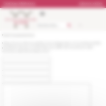
Pannello di gestione dei cookies
Catalogo biblioteca
Libreria online
École française de Rome
https://www.efrome.it/it/la-ricerca/agenda-e-incontri/eventi/le-
pontificat-de-pie-xii-1939-58-a-la-veille-de-louverture-des-
archives-vaticanes-bilans-his-1