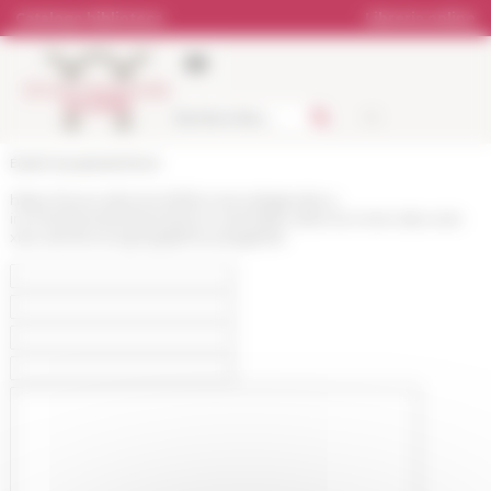
Pannello di gestione dei cookies
Catalogo biblioteca
Libreria online
École française de Rome
https://www.efrome.it/it/la-ricerca/agenda-e-
incontri/eventi/impressions-orientales-dans-la-rome-des-xvie-
xixe-siecles-la-typographie-polyglotte