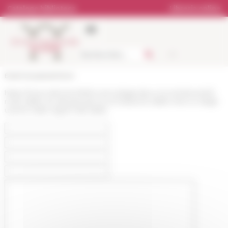
Pannello di gestione dei cookies
Catalogo biblioteca
Libreria online
École française de Rome
https://www.efrome.it/it/la-ricerca/agenda-e-incontri/eventi/il-
ruolo-delle-vie-dacqua-per-la-circolazione-delle-merci-e-degli-
uomini-nelle-regioni-dei-delta