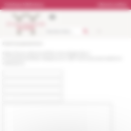
Pannello di gestione dei cookies
Catalogo biblioteca
Libreria online
École française de Rome
https://www.efrome.it/it/la-ricerca/agenda-e-
incontri/eventi/faire-diaspora-en-ville-memoires-perceptions-
institutions