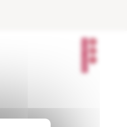
P
A
R
T
A
G
E
R