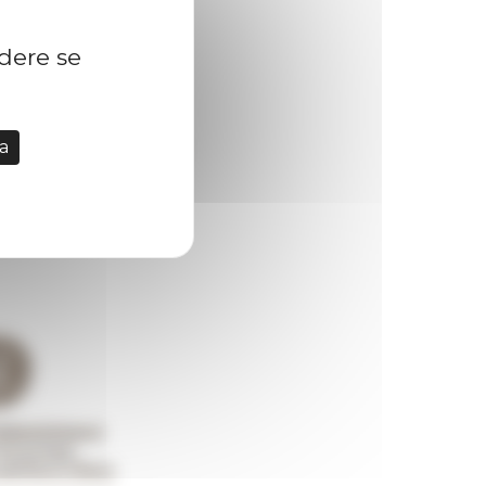
idere se
a