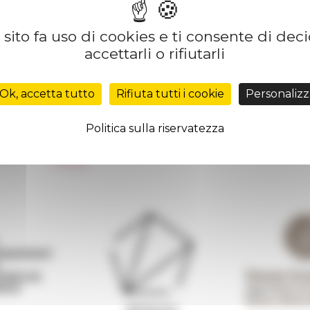
sito fa uso di cookies e ti consente di dec
accettarli o rifiutarli
Réseau des Écoles françaises à l’étranger
Unione Internazionale
Ok, accetta tutto
Rifiuta tutti i cookie
Personalizz
Carnets de recherche
Carnet « À l’École de toute l’Italie »
Politica sulla riservatezza
Carnet Farnèse150
 de
Informativa Newsletter
FarNet