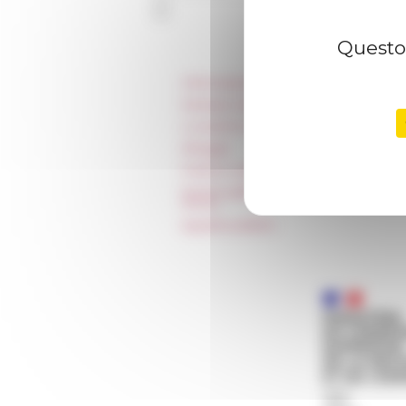
Questo 
Informazioni
Stampa e kit logo
Locazioni e Riprese
Alloggio
Parità in ambito professionale
Norme grafiche dell’École française
Rome
Appalti pubblici