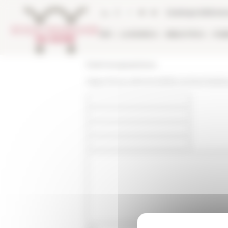
Pannello di gestione dei cookies
Catalogo bibliote
EFR
LA RICERCA
BIBLIOTECA
PUB
École française de Rome
https://www.efrome.it/it/la-recherche/ac