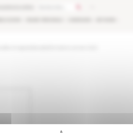
ca
Libreria online
BLICAZIONI
ONLINE
PERSONALE
CANDIDARSI
NETWORK
tualite-et-appels/attualita/formations-annee-2022