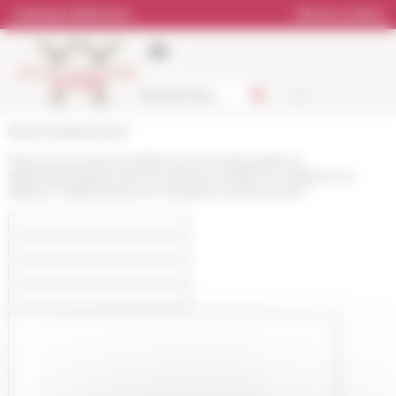
Pannello di gestione dei cookies
Catalogo biblioteca
Libreria online
École française de Rome
https://www.efrome.it/it/la-recherche/actualite-et-
appels/attualita/ecole-thematique-mobilite-et-religions-en-
afrique-mediterraneenne-antiquite-temps-presen