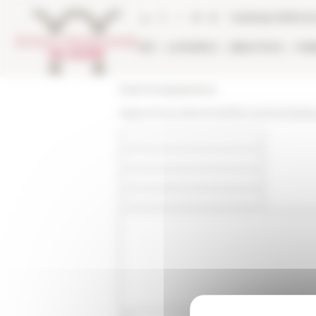
Pannello di gestione dei cookies
Catalogo bibliote
EFR
LA RICERCA
BIBLIOTECA
PUB
École française de Rome
https://www.efrome.it/it/la-recherche/act