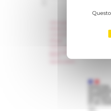
Questo 
Informazioni
Stampa e kit logo
Locazioni e Riprese
Alloggio
Parità in ambito professionale
Norme grafiche dell’École française
Rome
Appalti pubblici