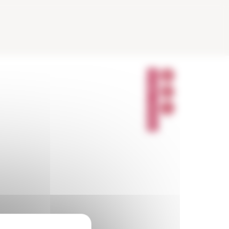
P
A
R
T
A
G
E
R