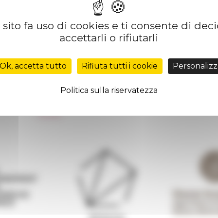
sito fa uso di cookies e ti consente di dec
accettarli o rifiutarli
Réseau des Écoles françaises à l’étranger
Unione Internazionale
Ok, accetta tutto
Rifiuta tutti i cookie
Personalizz
Carnets de recherche
Carnet « À l’École de toute l’Italie »
Politica sulla riservatezza
Carnet Farnèse150
 de
Informativa Newsletter
FarNet