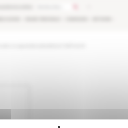
ca
Libreria online
BLICAZIONI
ONLINE
PERSONALE
CANDIDARSI
NETWORK
ualite-et-appels/attualita/default-76df72a108