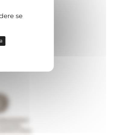
idere se
a