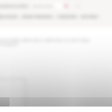
ca
Libreria online
BLICAZIONI
ONLINE
PERSONALE
CANDIDARSI
NETWORK
netes-fragiles-diplomatie-e-diplomates-du-saint-siege-
rontalieres