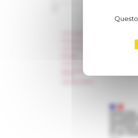
Questo 
Informazioni
Stampa e kit logo
Locazioni e Riprese
Alloggio
Parità in ambito professionale
Norme grafiche dell’École française
Rome
Appalti pubblici