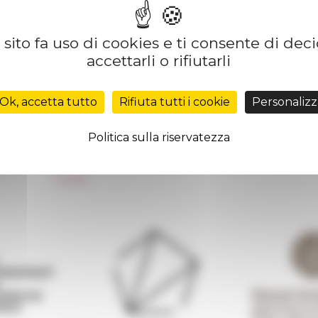
sito fa uso di cookies e ti consente di dec
accettarli o rifiutarli
Réseau des Écoles françaises à l’étranger
Unione Internazionale
Ok, accetta tutto
Rifiuta tutti i cookie
Personalizz
Carnets de recherche
Carnet « À l’École de toute l’Italie »
Politica sulla riservatezza
Carnet Farnèse150
 de
Informativa Newsletter
FarNet