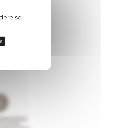
idere se
a