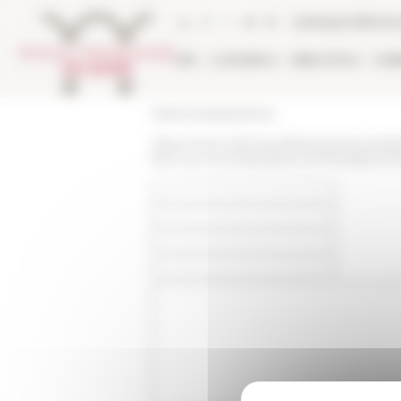
Pannello di gestione dei cookies
Catalogo bibliote
EFR
LA RICERCA
BIBLIOTECA
PUB
École française de Rome
https://www.efrome.it/it/evento/souverai
face-aux-recompositions-territoriales-et-f