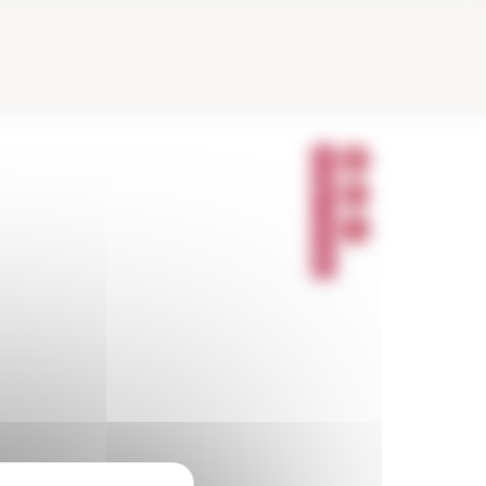
P
A
R
T
A
G
E
R