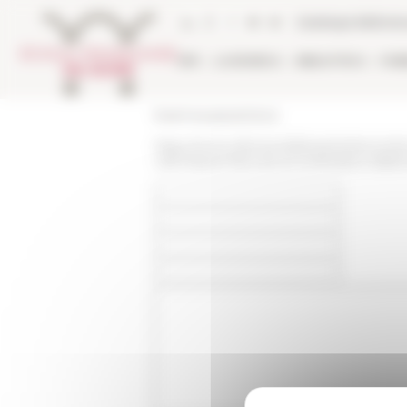
Pannello di gestione dei cookies
Catalogo bibliote
EFR
LA RICERCA
BIBLIOTECA
PUB
École française de Rome
https://www.efrome.it/it/evento/rencont
catholiques-francais-et-lunification-itali