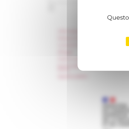
Questo 
Informazioni
Stampa e kit logo
Locazioni e Riprese
Alloggio
Parità in ambito professionale
Norme grafiche dell’École française
Rome
Appalti pubblici