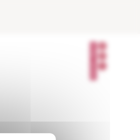
P
A
R
T
A
G
E
R