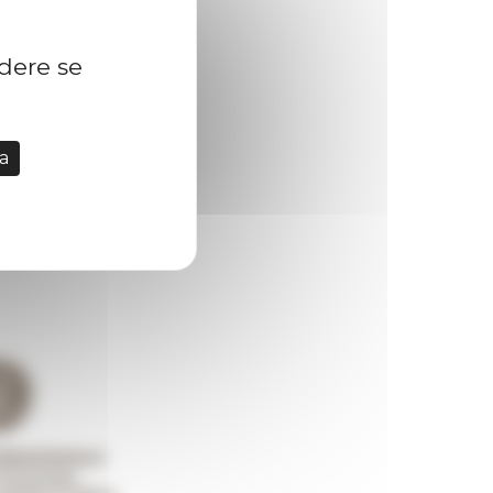
idere se
a