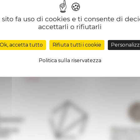
sito fa uso di cookies e ti consente di dec
accettarli o rifiutarli
Réseau des Écoles françaises à l’étranger
Unione Internazionale
Ok, accetta tutto
Rifiuta tutti i cookie
Personalizz
Carnets de recherche
Carnet « À l’École de toute l’Italie »
Politica sulla riservatezza
Carnet Farnèse150
 de
Informativa Newsletter
FarNet