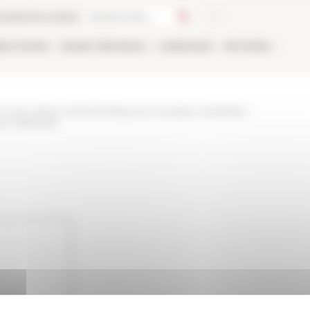
ca
Libreria online
BLICAZIONI
ONLINE
PERSONALE
CANDIDARSI
NETWORK
re-avec-arthur-herissonnbsp-pour-le-pape-roinbsples-
enne-1856-1871