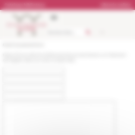
Pannello di gestione dei cookies
Catalogo biblioteca
Libreria online
École française de Rome
https://www.efrome.it/it/evento/louis-duchesne-un-historien-
de-leglise-dans-la-crise-moderniste