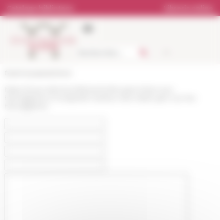
Pannello di gestione dei cookies
Catalogo biblioteca
Libreria online
École française de Rome
https://www.efrome.it/it/evento/les-grecs-face-aux-
hieroglyphes-3-horapollon-lauteur-dun-traite-grec-sur-les-
hieroglyphes