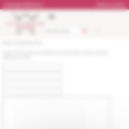
Pannello di gestione dei cookies
Catalogo biblioteca
Libreria online
École française de Rome
https://www.efrome.it/it/evento/laureats-daniel-arasse-
selection-2021