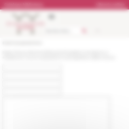
Pannello di gestione dei cookies
Catalogo biblioteca
Libreria online
École française de Rome
https://www.efrome.it/it/evento/il-palatino-tra-tiberio-e-
massenzio-nuove-acquisizioni-e-prospettive-della-ricerca