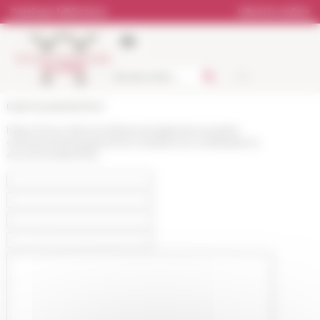
Pannello di gestione dei cookies
Catalogo biblioteca
Libreria online
École française de Rome
https://www.efrome.it/it/evento/grands-et-petits-
evenementsequipements-resistances-mobilisations-
accommodements