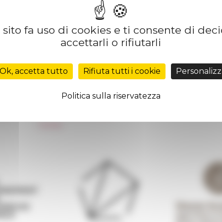
sito fa uso di cookies e ti consente di dec
accettarli o rifiutarli
Réseau des Écoles françaises à l’étranger
Unione Internazionale
Ok, accetta tutto
Rifiuta tutti i cookie
Personalizz
Carnets de recherche
Carnet « À l’École de toute l’Italie »
Politica sulla riservatezza
Carnet Farnèse150
 de
Informativa Newsletter
FarNet