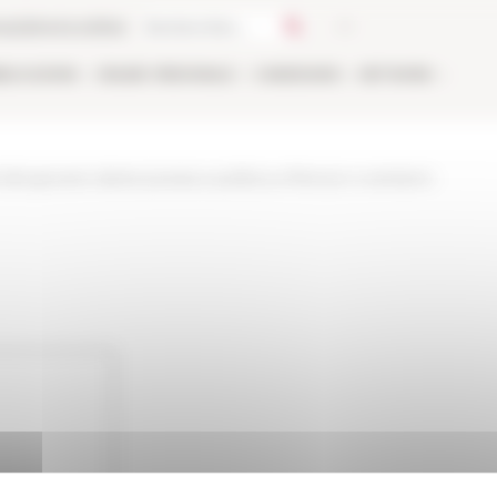
ca
Libreria online
BLICAZIONI
ONLINE
PERSONALE
CANDIDARSI
NETWORK
ti-del-giovane-dante-poesia-e-politica-a-firenze-4-ventanni-