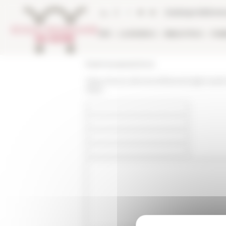
Pannello di gestione dei cookies
Catalogo bibliote
EFR
LA RICERCA
BIBLIOTECA
PUB
École française de Rome
https://www.efrome.it/it/evento/gli-insul
dopo