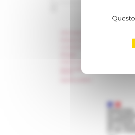
Questo 
Informazioni
Stampa e kit logo
Locazioni e Riprese
Alloggio
Parità in ambito professionale
Norme grafiche dell’École française
Rome
Appalti pubblici