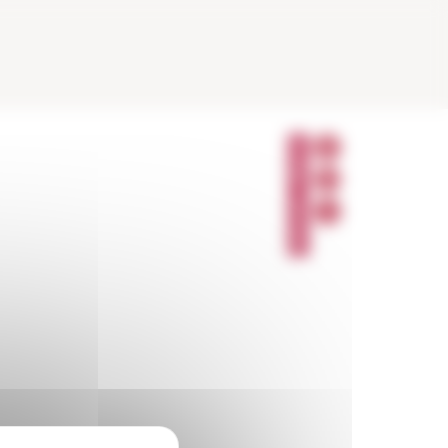
P
A
R
T
A
G
E
R