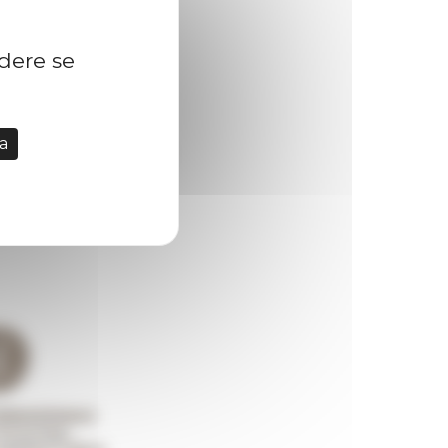
idere se
a