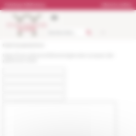
Pannello di gestione dei cookies
Catalogo biblioteca
Libreria online
École française de Rome
https://www.efrome.it/it/evento/giornate-europee-del-
patrimonio-2023