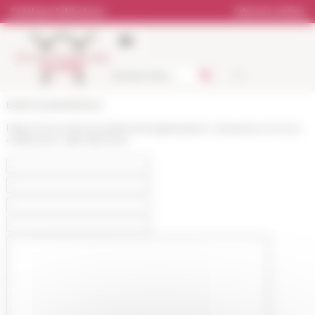
Pannello di gestione dei cookies
Catalogo biblioteca
Libreria online
École française de Rome
https://www.efrome.it/it/evento/giampietro-campana-e-la-sua-
collezione-i-dati-darchivio