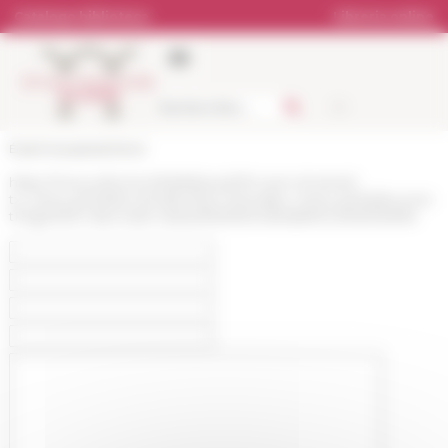
Pannello di gestione dei cookies
Catalogo biblioteca
Libreria online
École française de Rome
https://www.efrome.it/it/efr/storia/150-anni-di-stoira?
tx_news_pi1%5Bcontroller%5D=News&tx_news_pi1%5Bcurren
tPage%5D=3&cHash=2eba0f23935414b5ab610c253533d0fe